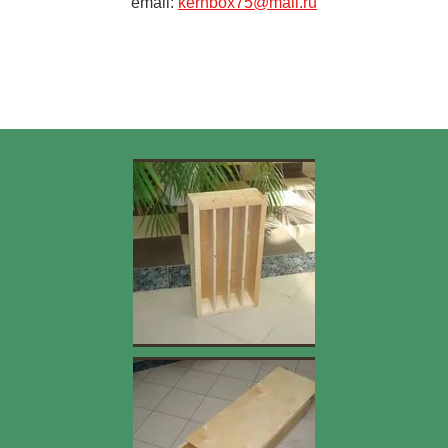
email:
kernbox75@mail.ru